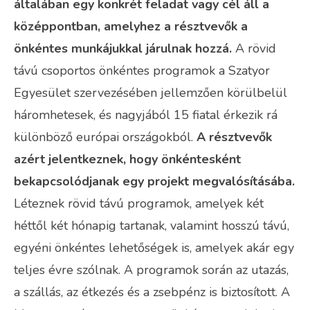
általában egy konkrét feladat vagy cél áll a
középpontban, amelyhez a résztvevők a
önkéntes munkájukkal járulnak hozzá.
A rövid
távú csoportos önkéntes programok a Szatyor
Egyesület szervezésében jellemzően körülbelül
háromhetesek, és nagyjából 15 fiatal érkezik rá
különböző európai országokból.
A résztvevők
azért jelentkeznek, hogy önkéntesként
bekapcsolódjanak egy projekt megvalósításába.
Léteznek rövid távú programok, amelyek két
héttől két hónapig tartanak, valamint hosszú távú,
egyéni önkéntes lehetőségek is, amelyek akár egy
teljes évre szólnak. A programok során az utazás,
a szállás, az étkezés és a zsebpénz is biztosított. A