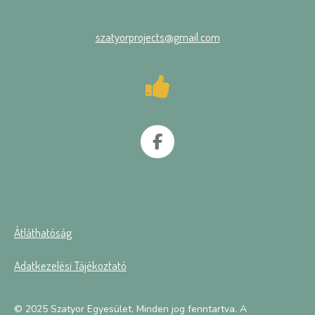
szatyorprojects@gmail.com
F
a
c
e
b
o
Átláthatóság
o
k
Adatkezelési Tájékoztató
© 2025 Szatyor Egyesület. Minden jog fenntartva. A