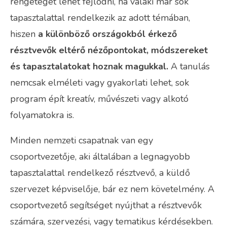
rengeteget lehet fejlődni, ha valaki már sok
tapasztalattal rendelkezik az adott témában,
hiszen
a különböző országokból érkező
résztvevők eltérő nézőpontokat, módszereket
és tapasztalatokat hoznak magukkal.
A tanulás
nemcsak elméleti vagy gyakorlati lehet, sok
program épít kreatív, művészeti vagy alkotó
folyamatokra is.
Minden nemzeti csapatnak van egy
csoportvezetője, aki általában a legnagyobb
tapasztalattal rendelkező résztvevő, a küldő
szervezet képviselője, bár ez nem követelmény. A
csoportvezető segítséget nyújthat a résztvevők
számára, szervezési, vagy tematikus kérdésekben.