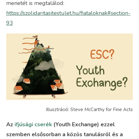
menetét is megtalálod:
https://szolidaritasitestulet.hu/fiataloknak#section-
93
Illusztráció: Steve McCarthy for Fine Acts
Az
ifjúsági cserék
(Youth Exchange) ezzel
szemben elsősorban a közös tanulásról és a