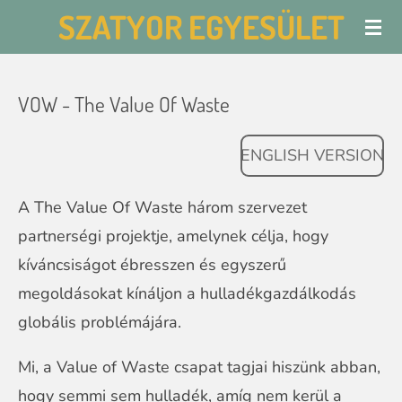
SZATYOR EGYESÜLET
Skip
to
main
VOW - The Value Of Waste
content
ENGLISH VERSION
A The Value Of Waste három szervezet
partnerségi projektje, amelynek célja, hogy
kíváncsiságot ébresszen és egyszerű
megoldásokat kínáljon a hulladékgazdálkodás
globális problémájára.
Mi, a Value of Waste csapat tagjai hiszünk abban,
hogy semmi sem hulladék, amíg nem kerül a