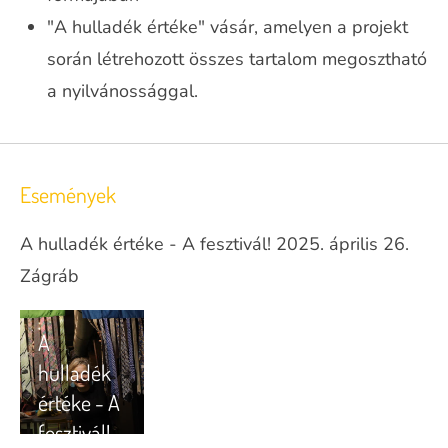
"A hulladék értéke" vásár, amelyen a projekt
során létrehozott összes tartalom megosztható
a nyilvánossággal.
Események
A hulladék értéke - A fesztivál! 2025. április 26.
Zágráb
A
hulladék
értéke - A
fesztivál!