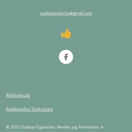
szatyorprojects@gmail.com
F
a
c
e
b
o
Átláthatóság
o
k
Adatkezelési Tájékoztató
© 2025 Szatyor Egyesület. Minden jog fenntartva. A