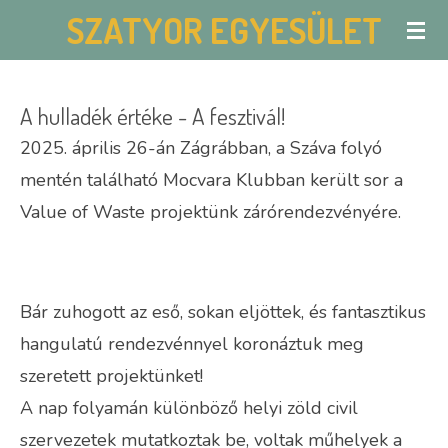
SZATYOR EGYESÜLET
Skip
to
main
A hulladék értéke - A fesztivál!
content
2025. április 26-án Zágrábban, a Száva folyó
mentén található Mocvara Klubban került sor a
Value of Waste projektünk zárórendezvényére.
Bár zuhogott az eső, sokan eljöttek, és fantasztikus
hangulatú rendezvénnyel koronáztuk meg
szeretett projektünket!
A nap folyamán különböző helyi zöld civil
szervezetek mutatkoztak be, voltak műhelyek a