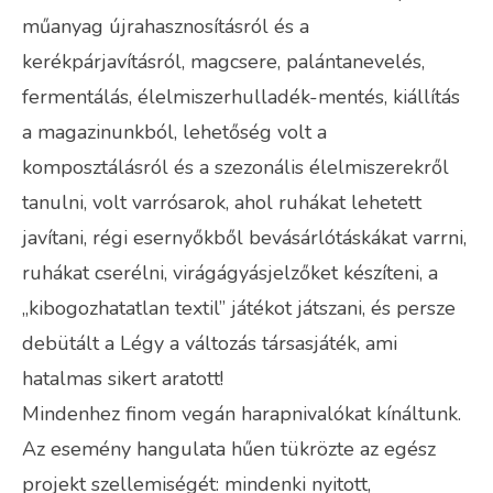
műanyag újrahasznosításról és a
kerékpárjavításról, magcsere, palántanevelés,
fermentálás, élelmiszerhulladék-mentés, kiállítás
a magazinunkból, lehetőség volt a
komposztálásról és a szezonális élelmiszerekről
tanulni, volt varrósarok, ahol ruhákat lehetett
javítani, régi esernyőkből bevásárlótáskákat varrni,
ruhákat cserélni, virágágyásjelzőket készíteni, a
„kibogozhatatlan textil” játékot játszani, és persze
debütált a Légy a változás társasjáték, ami
hatalmas sikert aratott!
Mindenhez finom vegán harapnivalókat kínáltunk.
Az esemény hangulata hűen tükrözte az egész
projekt szellemiségét: mindenki nyitott,