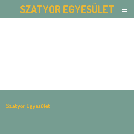
SZATYOR EGYESÜLET
Skip
to
main
content
Szatyor Egyesület