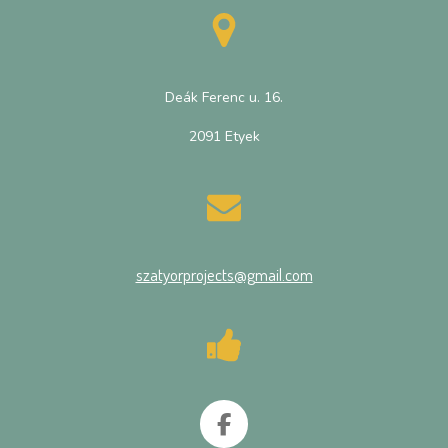
Deák Ferenc u. 16.
2091 Etyek
szatyorprojects@gmail.com
F