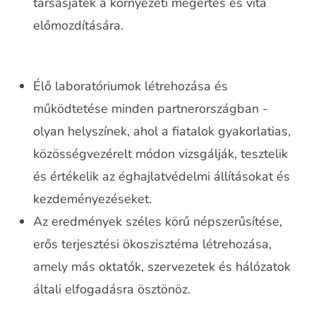
társasjáték a környezeti megértés és vita
előmozdítására.
Élő laboratóriumok létrehozása és
működtetése minden partnerországban -
olyan helyszínek, ahol a fiatalok gyakorlatias,
közösségvezérelt módon vizsgálják, tesztelik
és értékelik az éghajlatvédelmi állításokat és
kezdeményezéseket.
Az eredmények széles körű népszerűsítése,
erős terjesztési ökoszisztéma létrehozása,
amely más oktatók, szervezetek és hálózatok
általi elfogadásra ösztönöz.