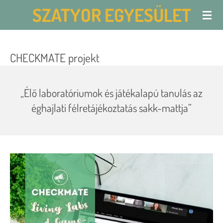
SZATYOR EGYESÜLET
Skip
to
main
CHECKMATE projekt
content
„Élő laboratóriumok és játékalapú tanulás az
éghajlati félretájékoztatás sakk-mattja”