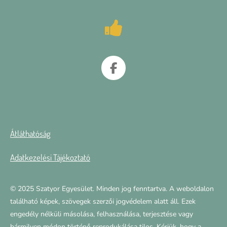
F
a
c
e
b
o
Átláthatóság
o
k
Adatkezelési Tájékoztató
© 2025 Szatyor Egyesület. Minden jog fenntartva. A weboldalon
található képek, szövegek szerzői jogvédelem alatt áll. Ezek
engedély nélküli másolása, felhasználása, terjesztése vagy
bármilyen módon történő reprodukálása tilos. Kérjük, hogy a