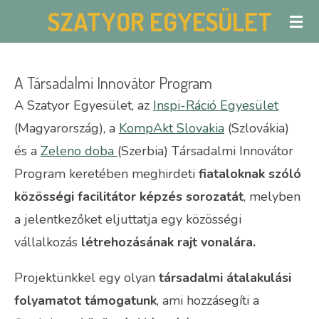
SZATYOR EGYESÜLET
Skip
to
main
A Társadalmi Innovátor Program
content
A Szatyor Egyesület, az
Inspi-Ráció Egyesület
(Magyarország), a
KompAkt Slovakia
(Szlovákia)
és a
Zeleno doba
(Szerbia) Társadalmi Innovátor
Program keretében
meghirdeti
fiataloknak szóló
közösségi facilitátor képzés sorozatát
,
melyben
a jelentkezőket eljuttatja egy közösségi
vállalkozás
létrehozásának rajt vonalára.
Projektünkkel egy olyan
társadalmi átalakulási
folyamatot támogatunk
, ami hozzásegíti a