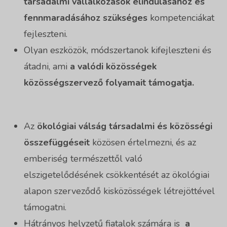
társadalmi vállalkozások elindulásához és
fennmaradásához szükséges
kompetenciákat
fejleszteni.
Olyan eszközök, módszertanok kifejleszteni és
átadni, ami
a valódi közösségek
közösségszervező folyamait támogatja.
Az
ökológiai válság társadalmi és közösségi
összefüggéseit
közösen értelmezni,
és az
emberiség természettől való
elszigetelődésének csökkentését az ökológiai
alapon szerveződő kisközösségek létrejöttével
támogatni.
Hátrányos helyzetű fiatalok számára is
a