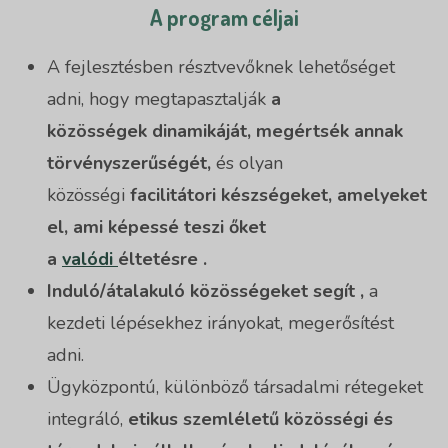
A program céljai
A fejlesztésben résztvevőknek lehetőséget
adni, hogy megtapasztalják
a
közösségek
dinamikáját,
megértsék annak
törvényszerűségét,
és olyan
közösségi
facilitátori készségeket, amelyeket
el, ami képessé teszi őket
a
valódi
éltetésre
.
Induló/átalakuló közösségeket segít
,
a
kezdeti lépésekhez irányokat, megerősítést
adni.
Ügyközpontú, különböző társadalmi rétegeket
integráló,
etikus szemléletű közösségi és