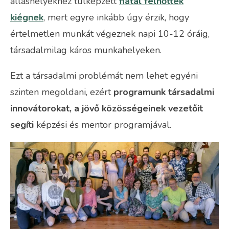
álláshelyekhez túlképzett
fiatal felnőttek
kiégnek
, mert egyre inkább úgy érzik, hogy
értelmetlen munkát végeznek napi 10-12 óráig,
társadalmilag káros munkahelyeken.
Ezt a társadalmi problémát nem lehet egyéni
szinten megoldani, ezért
programunk társadalmi
innovátorokat, a jövő közösségeinek vezetőit
segíti
képzési és mentor programjával.